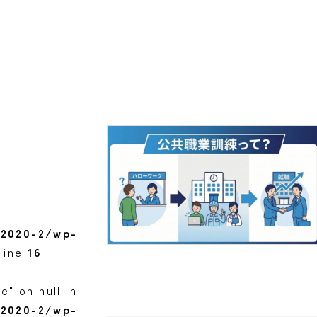
p2020-2/wp-
line
16
" on null in
p2020-2/wp-