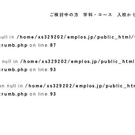
/xs329202/emplos.jp/public_html/wp2020-2/
ご検討中の方
学科・コース
入校か
crumb.php
on line
174
Webデザイン＆動画制作コース
医療事務・調剤事務コース
パソコン事務コース
プログラマーコース
一般事務コース
創業支援コース
ull in
/home/xs329202/emplos.jp/public_html
crumb.php
on line
87
 null in
/home/xs329202/emplos.jp/public_htm
crumb.php
on line
93
n null in
/home/xs329202/emplos.jp/public_h
crumb.php
on line
93