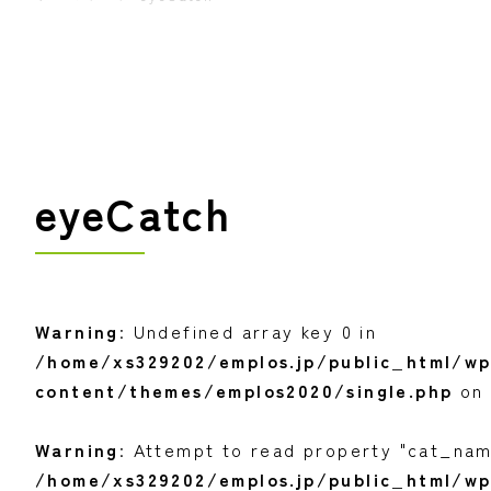
eyeCatch
Warning
: Undefined array key 0 in
/home/xs329202/emplos.jp/public_html/w
content/themes/emplos2020/single.php
on 
Warning
: Attempt to read property "cat_name
/home/xs329202/emplos.jp/public_html/w