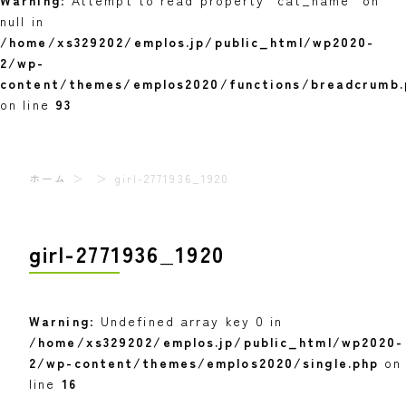
Warning
: Attempt to read property "cat_name" on
null in
/home/xs329202/emplos.jp/public_html/wp2020-
2/wp-
content/themes/emplos2020/functions/breadcrumb.
on line
93
ホーム
girl-2771936_1920
girl-2771936_1920
Warning
: Undefined array key 0 in
/home/xs329202/emplos.jp/public_html/wp2020-
2/wp-content/themes/emplos2020/single.php
on
line
16