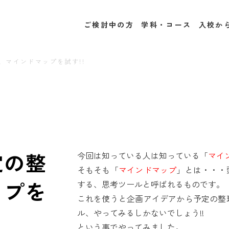
ご検討中の方
学科・コース
入校か
Webデザイン＆動画制作コース
医療事務・調剤事務コース
パソコン事務コース
プログラマーコース
一般事務コース
創業支援コース
、マインドマップを試す!!
定の整
今回は知っている人は知っている「
マイ
そもそも「
マインドマップ
」とは・・・
ップを
する、思考ツールと呼ばれるものです。
これを使うと企画アイデアから予定の整
ル、やってみるしかないでしょう!!
という事でやってみました。