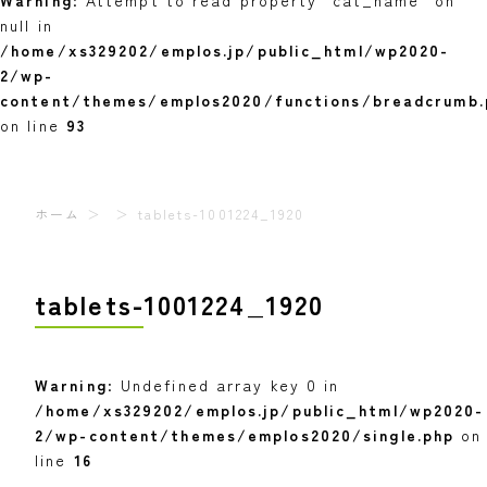
Warning
: Attempt to read property "cat_name" on
null in
/home/xs329202/emplos.jp/public_html/wp2020-
2/wp-
content/themes/emplos2020/functions/breadcrumb.
on line
93
ホーム
tablets-1001224_1920
tablets-1001224_1920
Warning
: Undefined array key 0 in
/home/xs329202/emplos.jp/public_html/wp2020-
2/wp-content/themes/emplos2020/single.php
on
line
16