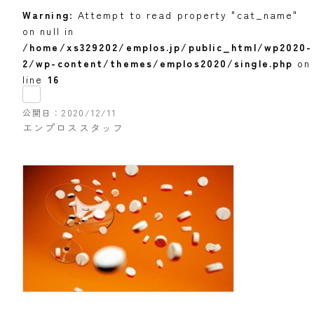
Warning
: Attempt to read property "cat_name"
on null in
/home/xs329202/emplos.jp/public_html/wp2020-
2/wp-content/themes/emplos2020/single.php
on
line
16
公開日
2020/12/11
エンプロススタッフ