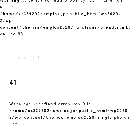
Warning
: Attempt to read property "cat_name" on
null in
/home/xs329202/emplos.jp/public_html/wp2020-
2/wp-
content/themes/emplos2020/functions/breadcrumb.
on line
93
ホーム
41
41
Warning
: Undefined array key 0 in
/home/xs329202/emplos.jp/public_html/wp2020-
2/wp-content/themes/emplos2020/single.php
on
line
16