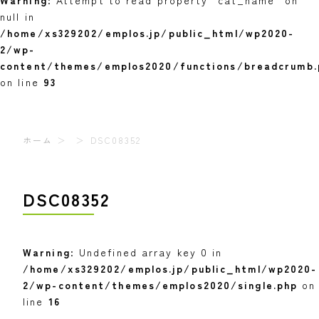
Warning
: Attempt to read property "cat_name" on
null in
/home/xs329202/emplos.jp/public_html/wp2020-
2/wp-
content/themes/emplos2020/functions/breadcrumb.
on line
93
ホーム
DSC08352
DSC08352
Warning
: Undefined array key 0 in
/home/xs329202/emplos.jp/public_html/wp2020-
2/wp-content/themes/emplos2020/single.php
on
line
16