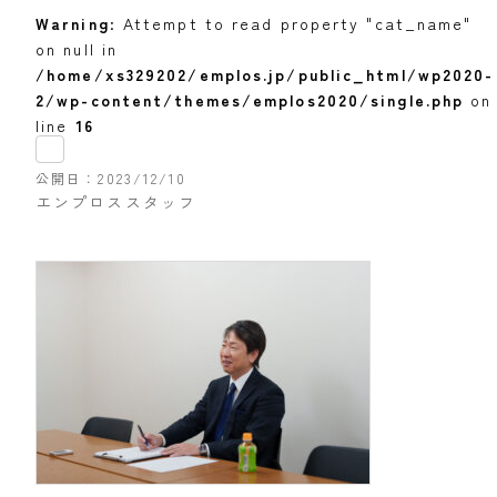
Warning
: Attempt to read property "cat_name"
on null in
/home/xs329202/emplos.jp/public_html/wp2020-
2/wp-content/themes/emplos2020/single.php
on
line
16
公開日
2023/12/10
エンプロススタッフ