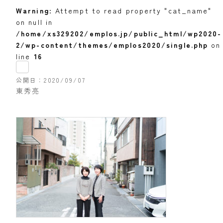
Warning
: Attempt to read property "cat_name"
on null in
/home/xs329202/emplos.jp/public_html/wp2020-
2/wp-content/themes/emplos2020/single.php
on
line
16
公開日
2020/09/07
東秀亮