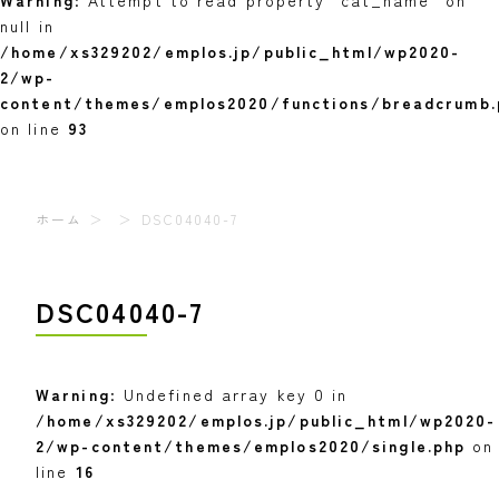
Warning
: Attempt to read property "cat_name" on
null in
/home/xs329202/emplos.jp/public_html/wp2020-
2/wp-
content/themes/emplos2020/functions/breadcrumb.
on line
93
ホーム
DSC04040-7
DSC04040-7
Warning
: Undefined array key 0 in
/home/xs329202/emplos.jp/public_html/wp2020-
2/wp-content/themes/emplos2020/single.php
on
line
16