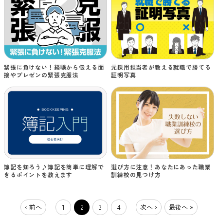
緊張に負けない！経験から伝える面
元採用担当者が教える就職で勝てる
接やプレゼンの緊張克服法
証明写真
簿記を知ろう♪簿記を簡単に理解で
選び方に注意！あなたにあった職業
きるポイントを教えます
訓練校の見つけ方
‹ 前へ
1
2
3
4
次へ ›
最後へ »